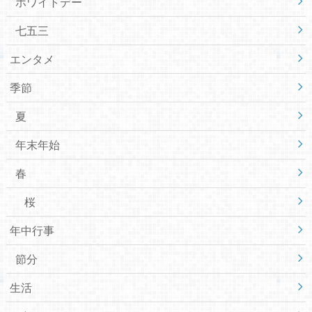
ホワイトデー
七五三
エンタメ
季節
夏
年末年始
春
桜
年中行事
節分
生活