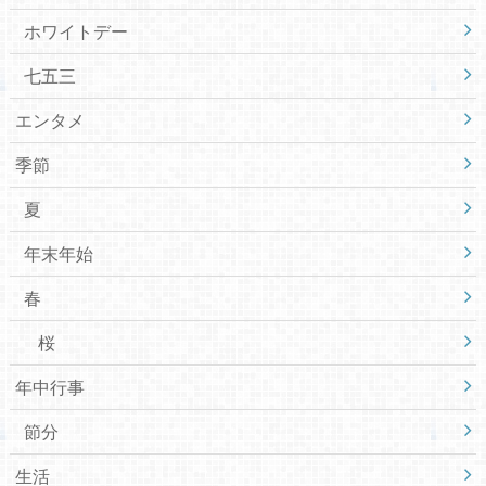
ホワイトデー
七五三
エンタメ
季節
夏
年末年始
春
桜
年中行事
節分
生活