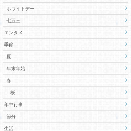
ホワイトデー
七五三
エンタメ
季節
夏
年末年始
春
桜
年中行事
節分
生活