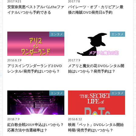
2017.9.21
2017.7.8
安室奈美恵ベストアルバムtheファ
パイレーツ・オブ・カリビアン 最
イナルいつから予約できる
後の海賊 DVD発売日&予約
エンタメ
エンタメ
2016.8.19
2017.7.9
アリスインワンダーランド2 DVD
メアリと魔女の花 DVDレンタル開
レンタル/発売予約はいつから？
始はいつから？発売予約は？
エンタメ
エンタメ
2018.7.9
2016.8.12
紅白歌合戦2019 申込はいつから？
映画「ペット」DVDレンタル開始
応募方法や当選確率は？
時期/発売予約はいつから？